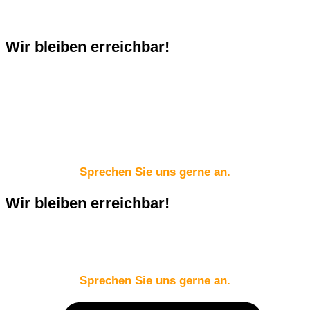
Wir bleiben erreichbar!
Sie planen eine neue Webseite,
eine Printpublikation,
eine Speise- oder Getränkekarte
oder benötigen eine professionelle digitale Aufbereitung?
Sprechen Sie uns gerne an.
Wir bleiben erreichbar!
Sie planen eine neue Webseite, eine Printpublikation, eine Speise- oder
Getränkekarte oder benötigen eine professionelle digitale Aufbereitung?
Sprechen Sie uns gerne an.