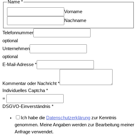
Name
*
Vorname
Nachname
Telefonnummer
optional
Unternehmen
optional
Captcha
E-Mail-Adresse
*
Name
oder
Kommentar oder Nachricht
*
Individuelles Captcha
*
=
DSGVO-Einverständnis
*
Ich habe die
Datenschutzerklärung
zur Kenntnis
genommen. Meine Angaben werden zur Bearbeitung meiner
Anfrage verwendet.